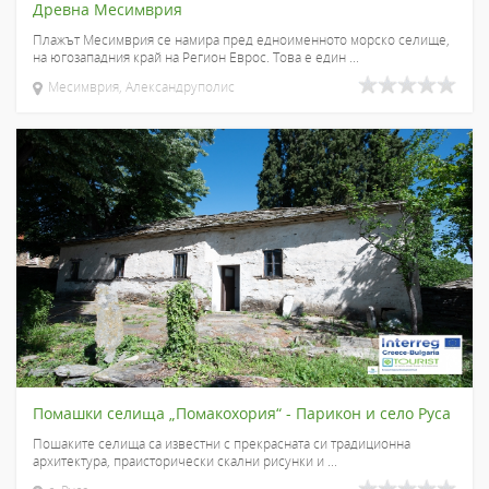
Древна Месимврия
Плажът Месимврия се намира пред едноименното морско селище,
на югозападния край на Регион Еврос. Това е един ...
Месимврия, Александруполис
Помашки селища „Помакохория“ - Парикон и село Руса
Пошаките селища са известни с прекрасната си традиционна
архитектура, праисторически скални рисунки и ...