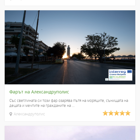
Фарът на Александруполис
Със светлината си този фар озарява пътя на моряците, сънищата на
децата и мечтите на гражданите на ...
Александруполис