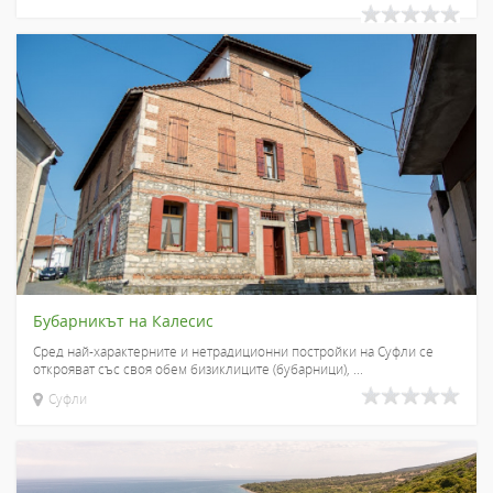
Бубарникът на Калесис
Сред най-характерните и нетрадиционни постройки на Суфли се
открояват със своя обем бизиклиците (бубарници), ...
Суфли