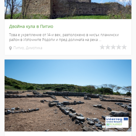
Двойна кула в Питио
Това е укрепление от 14-и век, разположено в нисък планински
район в Източните Родопи и пред долината на река ...
Питио, Димотика