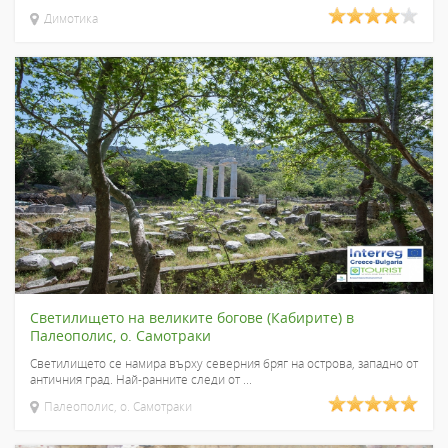
Димотика
Светилището на великите богове (Кабирите) в
Палеополис, о. Самотраки
Светилището се намира върху северния бряг на острова, западно от
античния град. Най-ранните следи от ...
Палеополис, о. Самотраки