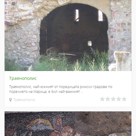
Траянополис
Траянополис, най-южният от поредицата римски градове по
поречието на Марица, е бил най-важният ...
Траянополис