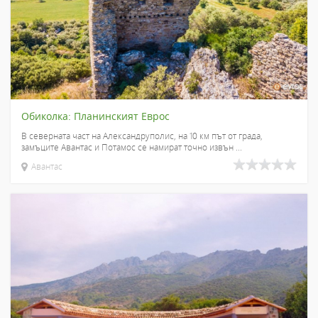
Обиколка: Планинският Еврос
В северната част на Александруполис, на 10 км път от града,
замъците Авантас и Потамос се намират точно извън ...
Авантас