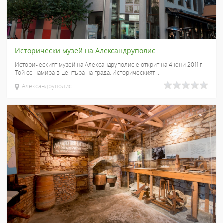
Исторически музей на Александруполис
Историческият музей на Александруполис е открит на 4 юни 2011 г.
Той се намира в центъра на града. Историческият ...
Александруполис