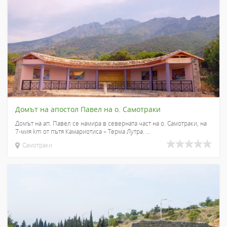
Домът на апостол Павел на о. Самотраки
Домът на ап. Павел се намира в северната част на о. Самотраки, на
7-мия km от пътя Камариотиса – Терма Лутра. ...
Самотраки