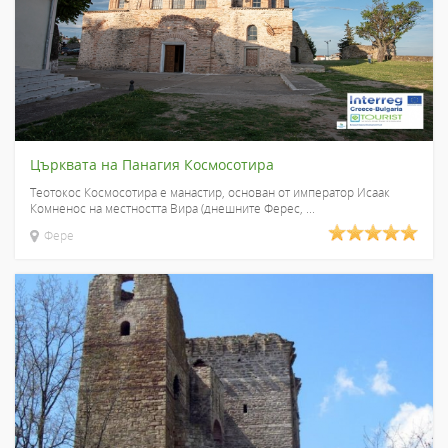
Църквата на Панагия Космосотира
Теотокос Космосотира е манастир, основан от император Исаак
Комненос на местността Вира (днешните Ферес, ...
Фере