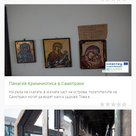
Панагия Кримниотиса в Самотраки
На ръба на скалата, в южната част на острова, посетителите на
Самотраки могат да видят малка църква! Това е ...