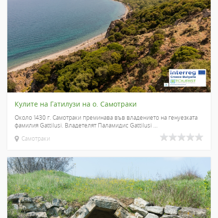
Кулите на Гатилузи на о. Самотраки
Около 1430 г. Самотраки преминава във владението на генуезката
фамилия Gattilusi. Владетелят Паламидис Gattilusi ...
Самотраки