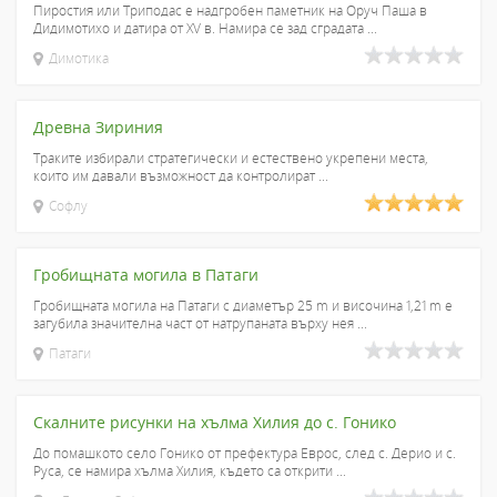
Пиростия или Триподас е надгробен паметник на Оруч Паша в
Дидимотихо и датира от XV в. Намира се зад сградата ...
Димотика
Древна Зириния
Траките избирали стратегически и естествено укрепени места,
които им давали възможност да контролират ...
Софлу
Гробищната могила в Патаги
Гробищната могила на Патаги с диаметър 25 m и височина 1,21 m е
загубила значителна част от натрупаната върху нея ...
Патаги
Скалните рисунки на хълма Хилия до с. Гонико
До помашкото село Гонико от префектура Еврос, след с. Дерио и с.
Руса, се намира хълма Хилия, където са открити ...