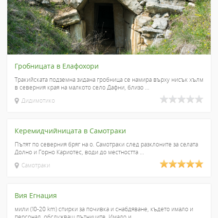
Гробницата в Елафохори
Тракийската подземна зидана гробница се намира върху нисък хълм
в северния края на малкото село Дафни, близо ...
Дидимотико
Керемидчийницата в Самотраки
Пътят по северния бряг на о. Самотраки след разклоните за селата
Долно и Горно Кариотес, води до местността ...
Самотраки
Вия Егнация
мили (10-20 km) спирки за почивка и снабдяване, където имало и
персонал, обслужващ пътниците. Имало и ...