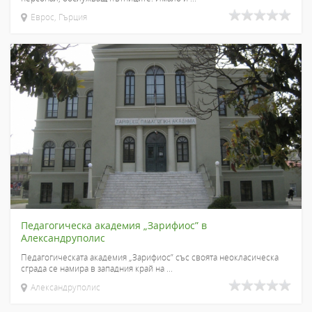
Еврос, Гърция
Педагогическа академия „Зарифиос” в
Александруполис
Педагогическата академия „Зарифиос” със своята неокласическа
сграда се намира в западния край на ...
Александруполис