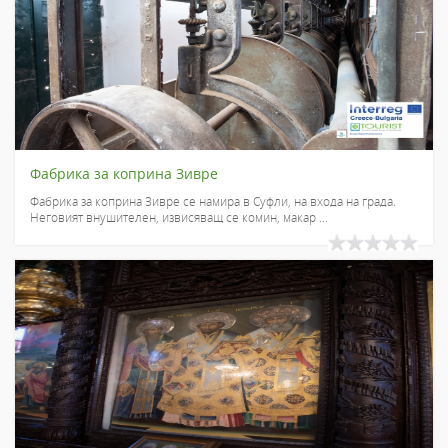
Фабрика за коприна Зивре
Фабрика за коприна Зивре се намира в Суфли, на входа на града.
Неговият внушителен, извисяващ се комин, макар ...