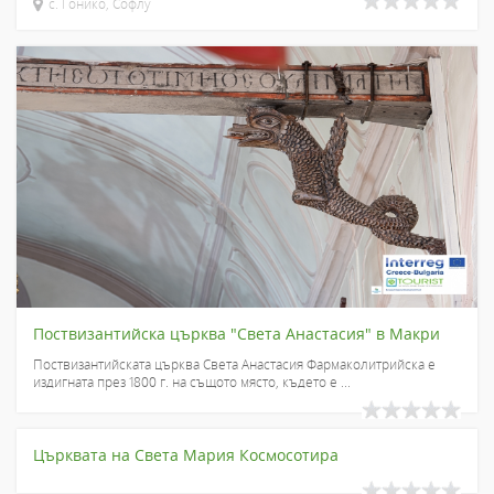
с. Гонико, Софлу
Поствизантийска църква "Света Анастасия" в Макри
Поствизантийската църква Света Анастасия Фармаколитрийска е
издигната през 1800 г. на същото място, където е ...
Църквата на Света Мария Космосотира