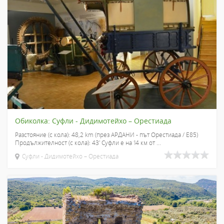
Обиколка: Суфли - Дидимотейхо – Орестиада
Разстояние (с кола): 48,2 km (през АРДАНИ - път Орестиада / E85)
Продължителност (с кола): 43' Суфли е на 14 км от ...
Суфли - Дидимотейхо – Орестиада