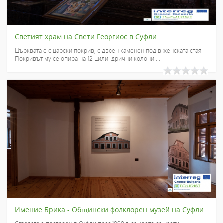
Светият храм на Свети Георгиос в Суфли
Църквата е с царски покрив, с двоен каменен под в женската стая.
Покривът му се опира на 12 цилиндрични колони ...
Имение Брика - Общински фолклорен музей на Суфли
Сградата е построен в Суфли през 1890 г, за което са наети