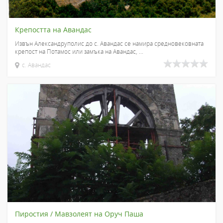
Крепостта на Авандас
Извън Александруполис до с. Авандас се намира средновековната
крепост на Потамос или замъка на Авандас, ...
с. Авандас
Пиростия / Мавзолеят на Оруч Паша