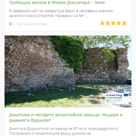
Гробищна могила в Микри Доксипара – Зони
В северната част на префектура Еврос е направено значимо
археологическо откритие. Намерени са пет ...
с. Малка Доксипара
Димотика и неговите византийски замъци, пещери и
джамията Ваджазит
Димотика (Дидимотихо) се намира на 95 км от Александруполис.
Построена е от византийците върху руините на ...