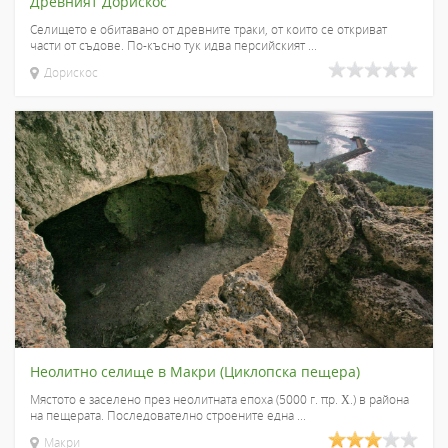
Древният Дорискос
Селището е обитавано от древните траки, от които се откриват
части от съдове. По-късно тук идва персийският ...
Дорискос
Неолитно селище в Макри (Циклопска пещера)
Мястото е заселено през неолитната епоха (5000 г. πр. Χ.) в района
на пещерата. Последователно строените една ...
Макри