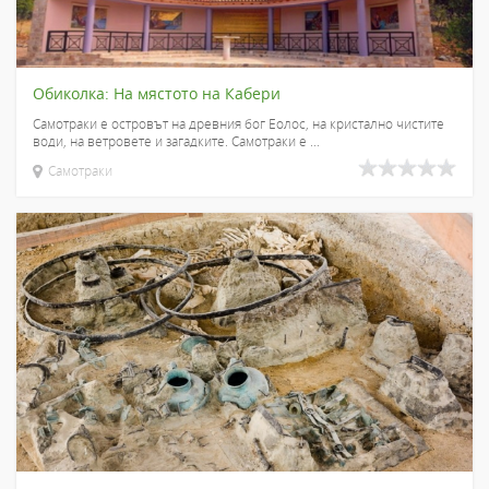
Обиколка: На мястото на Кабери
Самотраки е островът на древния бог Еолос, на кристално чистите
води, на ветровете и загадките. Самотраки е ...
Самотраки