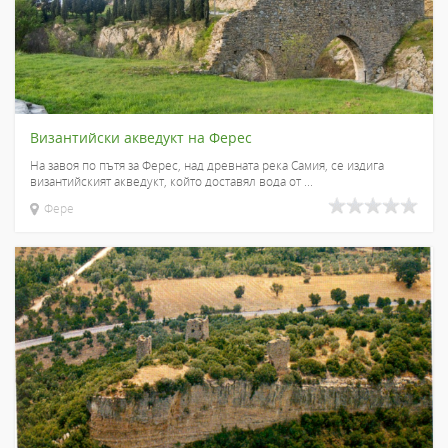
Византийски акведукт на Ферес
На завоя по пътя за Ферес, над древната река Самия, се издига
византийският акведукт, който доставял вода от ...
Фере