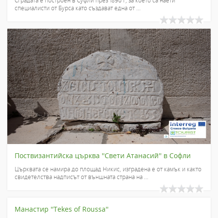
специалисти от Бурса като създават една от ...
Поствизантийска църква ''Свети Атанасий'' в Софли
Църквата се намира до площад Никис, изградена е от камък и както
свидетелства надписът от външната страна на ...
Манастир ''Tekes of Roussa''