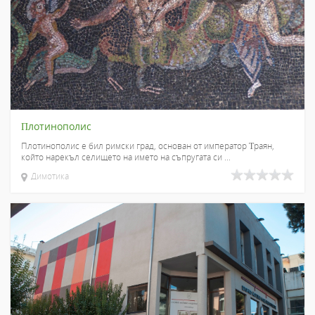
Πлотинополис
Плотинополис е бил римски град, основан от император Τраян,
който нарекъл селището на името на съпругата си ...
Димотика