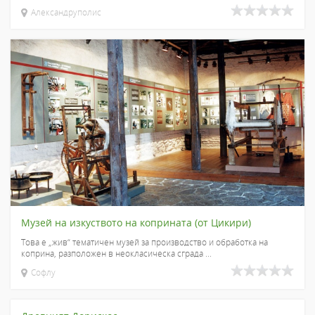
Александруполис
Музей на изкуството на коприната (от Цикири)
Това е „жив“ тематичен музей за производство и обработка на
коприна, разположен в неокласическа сграда ...
Софлу