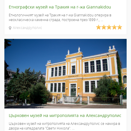
Етнографски музей на Тракия на г-жа Giannakidou
Етнологичният музей на Тракия на г-жа Giannakidou оперира в
неокласическа каменна сграда, построена през 1899 г., ...
Александруполис
Църковен музей на митрополията на Александруполис
Църковен музей на митрополията на Александруполис се намира в
двора на катедралата "Свети Никола". ...