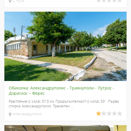
с. Руса
Обиколка: Александруполис - Траянуполи - Лутрос -
Дорискос – Ферес
Разстояние (с кола): 37.0 км, Продължителност (с кола): 53' Първа
спирка: Александруполис. Транзитен ...
Александруполис