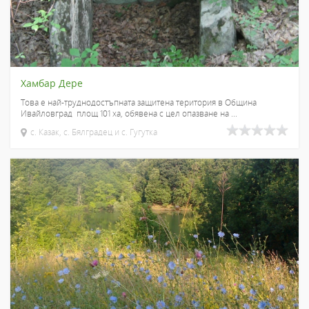
Хамбар Дере
Това е най-труднодостъпната защитена територия в Община
Ивайловград площ 101 ха, обявена с цел опазване на ...
с. Казак, с. Бялградец и с. Гугутка