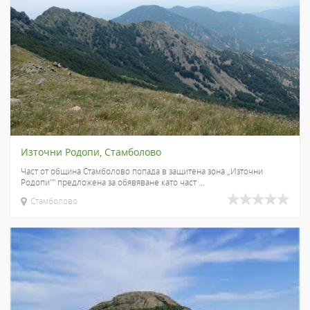
Източни Родопи, Стамболово
Част от община Стамболово попада в защитена зона „Източни
Родопи"" предложена за обявяване като част ...
Стамболово