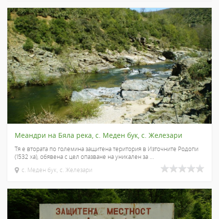
Меандри на Бяла река, с. Меден бук, с. Железари
Тя е втората по големина защитена територия в Източните Родопи
(1532 ха), обявена с цел опазване на уникален за ...
с. Меден бук, с. Железари