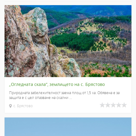
„Огледната скала“, землището на с. Брястово
Природната забележителност заема площ от 1,5 ха. Обявена е за
защита е с цел опазване на скални ...
с. Брястово