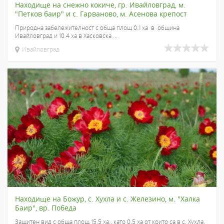
Находище на снежно кокиче, гр. Ивайловград, м.
"Петков баир" и с. Гарваново, м. Асенова крепост
Природна забележителност с обща площ 0.1 ха в община
Ивайловград и 10.4 ха в Хасковска ...
Ивайловград
Находище на Божур, с. Хухла и с. Железино, м. "Халка
Баир", вр. Победа
Защитен вид с обща площ 15.5 ха., като 0.5 ха от които са в с. Хухла.