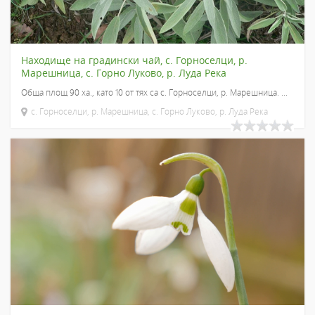
Находище на градински чай, с. Горноселци, р.
Марешница, с. Горно Луково, р. Луда Река
Обща площ 90 ха., като 10 от тях са с. Горноселци, р. Марешница. ...
с. Горноселци, р. Марешница, с. Горно Луково, р. Луда Река