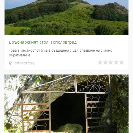
Бръснарският стол, Тополовград
Това е местност от 5 ха е създадена с цел опазване на скално
образувание.
Тополовград