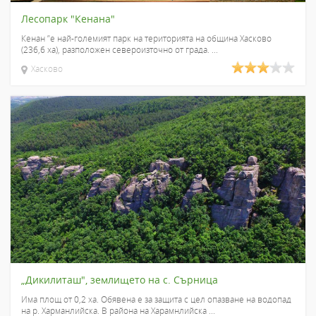
Лесопарк "Кенана"
Кенан ”е най-големият парк на територията на община Хасково
(236,6 ха), разположен североизточно от града. ...
Хасково
„Дикилиташ", землището на с. Сърница
Има площ от 0,2 ха. Обявена е за защита с цел опазване на водопад
на р. Харманлийска. В района на Харамнлийска ...