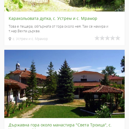
Каракольовата дупка, с. Устрем и с. Мрамор
Това е пещера, обгърната от гора около нея. Там се намира и
т.нар.Вехта църква.
с. Устрем и с. Мрамор
Държавна гора около манастира "Света Троица", с.