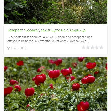
Резерват "Борака", землището на с. Сърница
Резерватът има площ от 14,78 ха. Обявен е за резерват с цел
опазване на вековна, естествена, саморазмножаваща се ...
с. Сърница