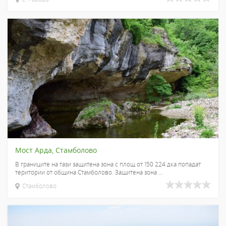
Мост Арда, Стамболово
В границите на тази защитена зона с площ от 150 224 дка попадат
територии от община Стамболово. Защитена зона ...
Стамболово