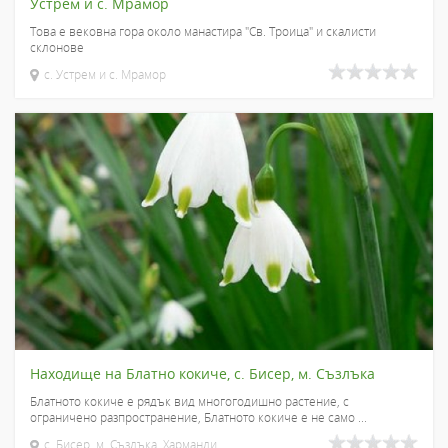
Устрем и с. Мрамор
Това е вековна гора около манастира "Св. Троица" и скалисти
склонове
с. Устрем и с. Мрамор
Находище на Блатно кокиче, с. Бисер, м. Съзлъка
Блатното кокиче е рядък вид многогодишно растение, с
ограничено разпространение, Блатното кокиче е не само ...
с. Бисер, м. Съзлъка, Харманли