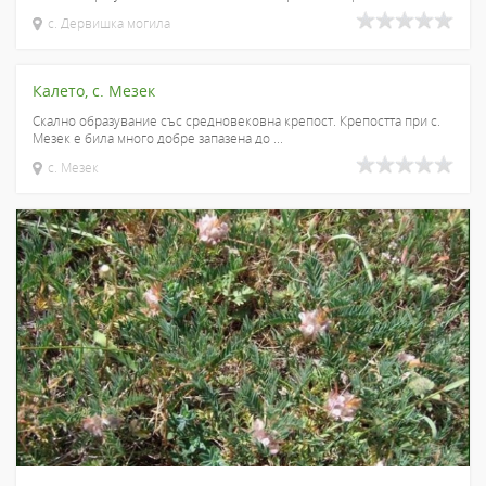
с. Дервишка могила
Калето, с. Мезек
Скално образувание със средновековна крепост. Крепостта при с.
Мезек е била много добре запазена до ...
с. Мезек