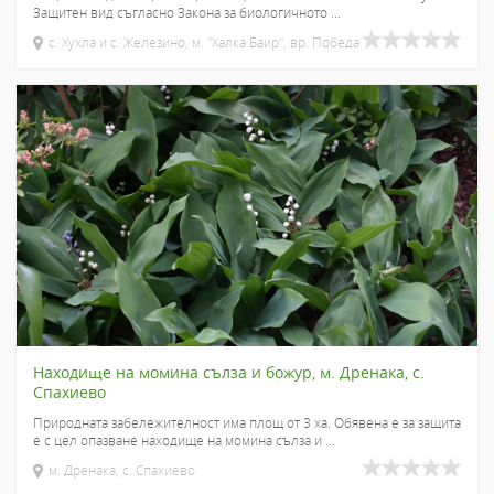
Защитен вид съгласно Закона за биологичното ...
с. Хухла и с. Железино, м. "Халка Баир", вр. Победа
Находище на момина сълза и божур, м. Дренака, с.
Спахиево
Природната забележителност има площ от 3 ха. Обявена е за защита
е с цел опазване находище на момина сълза и ...
м. Дренака, с. Спахиево