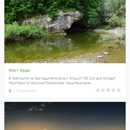
Мост Арда
В границите на тази защитена зона с площ от 150 224 дка попадат
територии от община Стамболово. Защитена зона ...
с. Стамболово