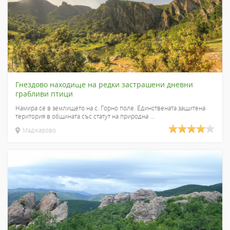
Гнездово находище на редки застрашени дневни
грабливи птици
Намира се в землището на с. Горно поле. Единствената защитена
територия в общината със статут на природна ...
Маджарово