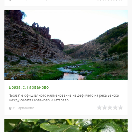
Боаза, с. Гарваново
"Боаза" е официалното наименование на дефилето на река Банска
между селата Гарваново и Татарево, ...
с. Гарваново