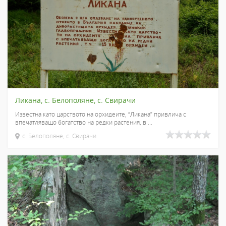
Ликана, с. Белополяне, с. Свирачи
Известна като царството на орхидеите, “Ликана” привлича с
впечатляващо богатство на редки растения, в ...
с. Белополяне, с. Свирачи