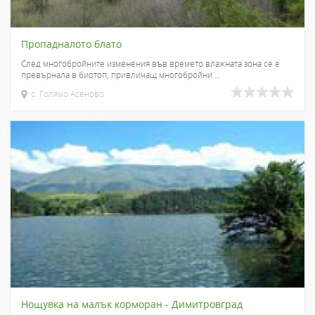
Пропадналото блато
След многобройните изменения във времето влажната зона се е
превърнала в биотоп, привличащ многобройни ...
с. Голямо Асеново
Нощувка на малък корморан - Димитровград