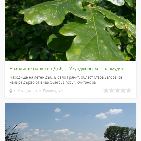
Находище на летен Дъб, с. Узунджово, м. Паламудче
Находище на летен дъб. В село Гранит, област Стара Загора, се
намира дърво от вида Quercus robur, считано за ...
с. Узунджово, м. Паламудче