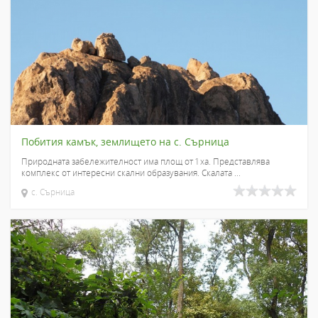
Побития камък, землището на с. Сърница
Природната забележителност има площ от 1 ха. Представлява
комплекс от интересни скални образувания. Скалата ...
с. Сърница