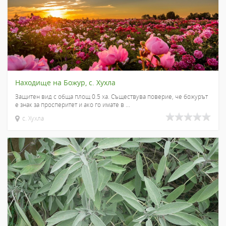
Находище на Божур, с. Хухла
Защитен вид с обща площ 0.5 ха. Съществува поверие, че божурът
е знак за просперитет и ако го имате в ...
с. Хухла