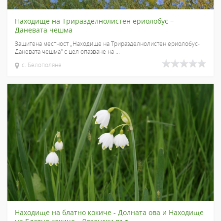
Находище на Триразделнолистен ериолобус –
Даневата чешма
Защитена местност „Находище на Триразделнолистен ериолобус-
Даневата чешма" с цел опазване на ...
с. Белополяне
Находище на блатно кокиче - Долната ова и Находище