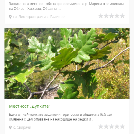
Защитената местност обхваща поречието на р. Марица в землищата
на Област: Хасково, Община: ...
гр. Димитровград и с. Радиево
Местност „Дупките“
Една от най-малките защитени територии в общината (6,5 ха),
обявена с цел опазване на находище на редки и ...
с. Свирачи