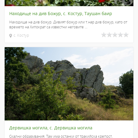
Находище на див Божур, с. Костур, Таушан баир
Находище на див божур. Дивият божур или т.нар див божур, като от
времето на Хипократ са известни неговите ...
с. Костур
Дервишка могила, с. Дервишка могила
Скални образувания. Там има останки от тракийска крепост.