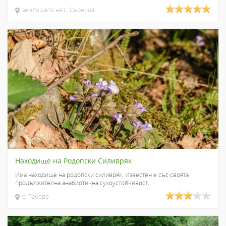
землището на с. Сърница
Находище на Родопски Силивряк
Има находище на родопски силивряк. Известен е със своята
продължителна анабиотична сухоустойчивост, ...
с. Рабово