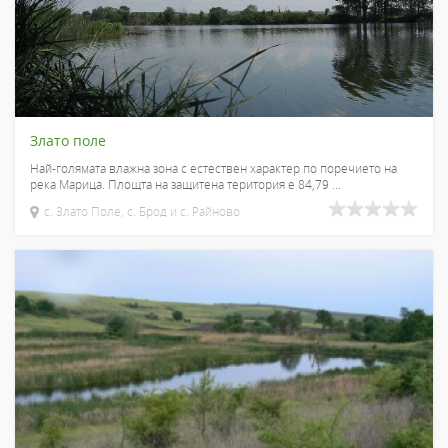
Злато поле
Най-голямата влажна зона с естествен характер по поречието на
река Марица. Площта на защитена територия е 84,79 ...
с. Злато Поле, с. Брод и с. Райново