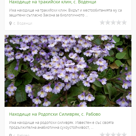
Находище на тракийски клин, с. Воденци
Има находище на тракийски клин. Видът и местообитанията му са
защитени съгласно Закона за биологичното ...
с. Воденци
Находище на Родопски Силивряк, с. Рабово
Има находище на родопски силивряк. Известен е със своята
продължителна анабиотична сухоустойчивост, ...
с. Рабово