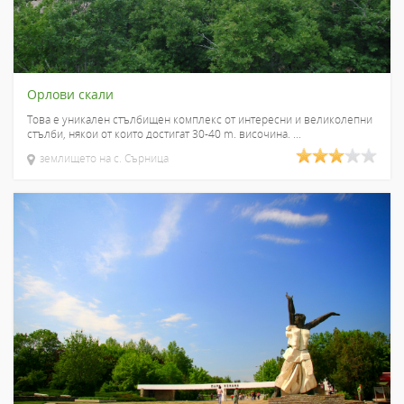
Орлови скали
Това е уникален стълбищен комплекс от интересни и великолепни
стълби, някои от които достигат 30-40 m. височина. ...
землището на с. Сърница