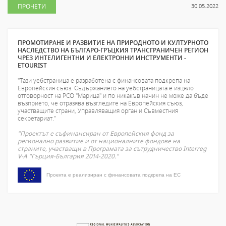
ПРОЧЕТИ
30.05.2022
ПРОМОТИРАНЕ И РАЗВИТИЕ НА ПРИРОДНОТО И КУЛТУРНОТО
НАСЛЕДСТВО НА БЪЛГАРО-ГРЪЦКИЯ ТРАНСГРАНИЧЕН РЕГИОН
ЧРЕЗ ИНТЕЛИГЕНТНИ И ЕЛЕКТРОННИ ИНСТРУМЕНТИ -
ETOURIST
"Тази уебстраница е разработена с финансовата подкрепа на
Европейския съюз. Съдържанието на уебстраницата е изцяло
отговорност на РСО "Марица" и по никакъв начин не може да бъде
възприето, че отразява възгледите на Европейския съюз,
участващите страни, Управляващия орган и Съвместния
секретариат."
"Проектът е съфинансиран от Европейския фонд за
регионално развитие и от националните фондове на
страните, участващи в Програмата за сътрудничество Interreg
V-A "Гърция-България 2014-2020."
Проекта е реализиран с финансовата подкрепа на ЕС