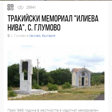
28941
Тракийски мемориал "Илиева
нива", с. Глумово
с. Глумово в
Хасково, България
През 1996 година в местността е издигнат мемориален