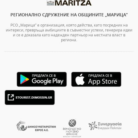
РЕГИОНАЛНО СДРУЖЕНИЕ НА ОБЩИНИТЕ „МАРИЦА”
РСО „Марица” е организация, която действа, като посредник на
интереси, превръща амбициите в съвместни успехи, генерира идеи
и се е доказала като надежден партньор на местната власт в
региона.