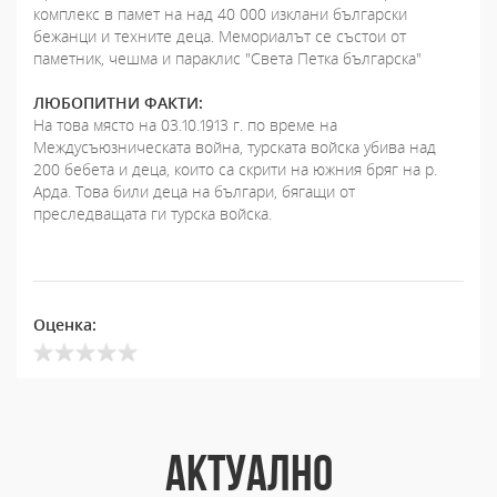
комплекс в памет на над 40 000 изклани български
бежанци и техните деца. Мемориалът се състои от
паметник, чешма и параклис "Света Петка българска"
ЛЮБОПИТНИ ФАКТИ:
На това място на 03.10.1913 г. по време на
Междусъюзническата война, турската войска убива над
200 бебета и деца, които са скрити на южния бряг на р.
Арда. Това били деца на българи, бягащи от
преследващата ги турска войска.
Оценка:
АКТУАЛНО