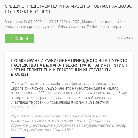
СРЕЩИ С ПРЕДСТАВИТЕЛИ НА МУЗЕИ ОТ ОБЛАСТ ХАСКОВО
ПО ПРОЕКТ ETOURIST
В периода 13.04.2022 г. – 23.05.2022 г. РСО „Марица“ проведе четири
еднодневни срещи с музеи от Област Хасково. Те бяха организирани ...
ПРОЧЕТИ
30.05.2022
ПРОМОТИРАНЕ И РАЗВИТИЕ НА ПРИРОДНОТО И КУЛТУРНОТО
НАСЛЕДСТВО НА БЪЛГАРО-ГРЪЦКИЯ ТРАНСГРАНИЧЕН РЕГИОН
ЧРЕЗ ИНТЕЛИГЕНТНИ И ЕЛЕКТРОННИ ИНСТРУМЕНТИ -
ETOURIST
"Тази уебстраница е разработена с финансовата подкрепа на
Европейския съюз. Съдържанието на уебстраницата е изцяло
отговорност на РСО "Марица" и по никакъв начин не може да бъде
възприето, че отразява възгледите на Европейския съюз,
участващите страни, Управляващия орган и Съвместния
секретариат."
"Проектът е съфинансиран от Европейския фонд за
регионално развитие и от националните фондове на
страните, участващи в Програмата за сътрудничество Interreg
V-A "Гърция-България 2014-2020."