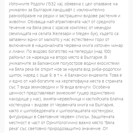
Източните Родопи (1532 ха), обявена с цел опазване на
уникален за България ландшафт с изключително
разнообразие на редки и застрашени видове растения и
животни. Обхваща най-атрактивната част от средното
течение на Бяла река с красив комплекс от меандри
(землищата на селата Железари и Меден бук), където са
запазени едни от малкото у нас естествени гори от
включения в националната Червена книга източен чинар
и лиани. По видово богатство на пеперуди (над 100)
районът се нарежда на второ място в България. В
уникалните за Балканския полуостров водни екосистеми
на Бяла река бе открит нов за науката вид риба–родопски
щипок, наред с още 9, в т.ч. 4 балкански ендемита. Това е
и едно от най-богатите на херпетофауна места в страната
със 7 вида земноводни и 19 вида влечуги. Особена
ценност представляват змиеокият гущер (единствено
находище у нас), змията-червейница и каспийската блатна
костенурка – видове от Червената книга на България,
както и шипобедрената и шипоопашатата костенурки,
фигуриращи в Световния Червен списък. Защитената
местност е част от Орнитологично важно място “Бяла
река” със световно природозащитно значение. От