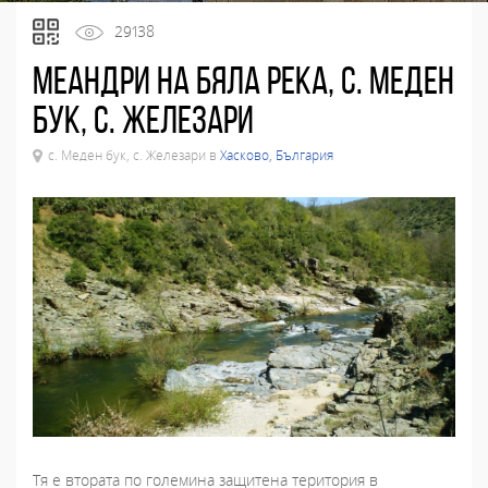
29138
Меандри на Бяла река, с. Меден
бук, с. Железари
с. Меден бук, с. Железари в
Хасково, България
Тя е втората по големина защитена територия в