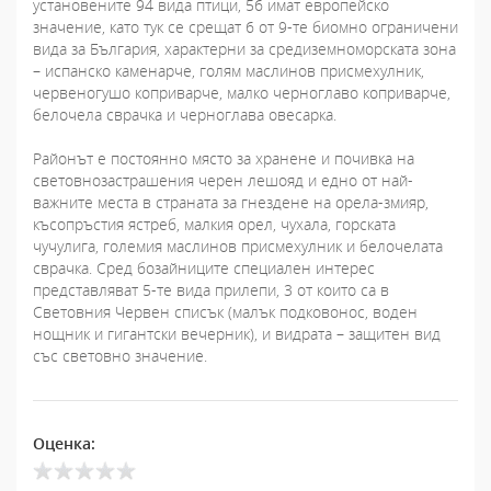
установените 94 вида птици, 56 имат европейско
значение, като тук се срещат 6 от 9-те биомно ограничени
вида за България, характерни за средиземноморската зона
– испанско каменарче, голям маслинов присмехулник,
червеногушо коприварче, малко черноглаво коприварче,
белочела сврачка и черноглава овесарка.
Районът е постоянно място за хранене и почивка на
световнозастрашения черен лешояд и едно от най-
важните места в страната за гнездене на орела-змияр,
късопръстия ястреб, малкия орел, чухала, горската
чучулига, големия маслинов присмехулник и белочелата
сврачка. Сред бозайниците специален интерес
представляват 5-те вида прилепи, 3 от които са в
Световния Червен списък (малък подковонос, воден
нощник и гигантски вечерник), и видрата – защитен вид
със световно значение.
Оценка: