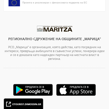
Проекта е реализиран с финансовата подкрепа на ЕС
РЕГИОНАЛНО СДРУЖЕНИЕ НА ОБЩИНИТЕ „МАРИЦА”
РСО „Марица” е организация, която действа, като посредник на
интереси, превръща амбициите в съвместни успехи, генерира идеи
и се е доказала като надежден партньор на местната власт в
региона.