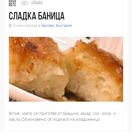
28940
Сладка баница
Симеоновград в
Хасково, България
Ястие, което се приготвя от брашно, захар, сол, олио и
масло Обикновено се поднася на младоженци.