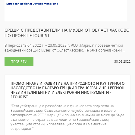
СРЕЩИ С ПРЕДСТАВИТЕЛИ НА МУЗЕИ ОТ ОБЛАСТ ХАСКОВО
ПО ПРОЕКТ ETOURIST
В периода 13.04.2022 г. – 23.05.2022 г. РСО „Марица“ проведе четири
еднодневни срещи с музеи от Област Хасково. Те бяха организирани ...
ПРОЧЕТИ
30.05.2022
ПРОМОТИРАНЕ И РАЗВИТИЕ НА ПРИРОДНОТО И КУЛТУРНОТО
НАСЛЕДСТВО НА БЪЛГАРО-ГРЪЦКИЯ ТРАНСГРАНИЧЕН РЕГИОН
ЧРЕЗ ИНТЕЛИГЕНТНИ И ЕЛЕКТРОННИ ИНСТРУМЕНТИ -
ETOURIST
"Тази уебстраница е разработена с финансовата подкрепа на
Европейския съюз. Съдържанието на уебстраницата е изцяло
отговорност на РСО "Марица" и по никакъв начин не може да бъде
възприето, че отразява възгледите на Европейския съюз,
участващите страни, Управляващия орган и Съвместния
секретариат."