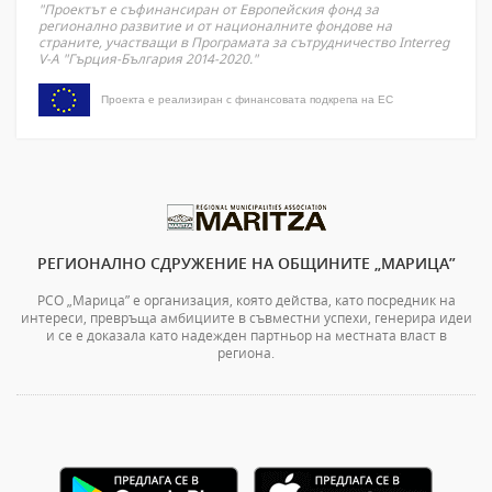
"Проектът е съфинансиран от Европейския фонд за
регионално развитие и от националните фондове на
страните, участващи в Програмата за сътрудничество Interreg
V-A "Гърция-България 2014-2020."
Проекта е реализиран с финансовата подкрепа на ЕС
РЕГИОНАЛНО СДРУЖЕНИЕ НА ОБЩИНИТЕ „МАРИЦА”
РСО „Марица” е организация, която действа, като посредник на
интереси, превръща амбициите в съвместни успехи, генерира идеи
и се е доказала като надежден партньор на местната власт в
региона.