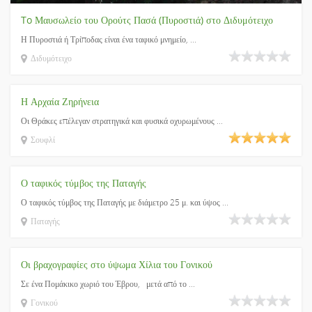
To Μαυσωλείο του Ορούτς Πασά (Πυροστιά) στο Διδυμότειχο
Η Πυροστιά ή Τρίποδας είναι ένα ταφικό μνημείο, ...
Διδυμότειχο
Η Αρχαία Ζηρήνεια
Οι Θράκες επέλεγαν στρατηγικά και φυσικά οχυρωμένους ...
Σουφλί
Ο ταφικός τύμβος της Παταγής
Ο ταφικός τύμβος της Παταγής με διάμετρο 25 μ. και ύψος ...
Παταγής
Οι βραχογραφίες στο ύψωμα Χίλια του Γονικού
Σε ένα Πομάκικο χωριό του Έβρου, μετά από το ...
Γονικού