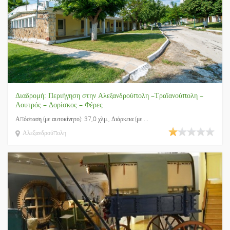
Διαδρομή: Περιήγηση στην Αλεξανδρούπολη –Τραϊανούπολη –
Λουτρός – Δορίσκος – Φέρες
Απόσταση (με αυτοκίνητο): 37,0 χλμ., Διάρκεια (με ...
Αλεξανδρούπολη