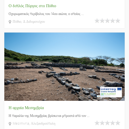
Ο διπλός Πύργος στο Πύθιο
Οχυρωματικός περίβολος του 14ου αιώνα, ο οποίος ...
Πύθιο, Δ.Διδυμοτείχου
Η αρχαία Μεσημβρία
Η παραλία της Μεσημβρίας βρίσκεται μπροστά από τον ...
Mesimvria, Αλεξανδρούπολη