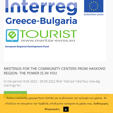
MEETINGS FOR THE COMMUNITY CENTERS FROM HASKOVO
REGION: THE POWER IS IN YOU
In the period 14.04.2022 - 30.05.2022 RMA "Maritza" held four one-day
trainings for ...
ΔΙΆΒΑΣΕ
31.05.2022
Αυτός ο ιστότοπος χρησιμοποιεί cookies για να βελτιώσει την εμπειρία του χρήστη. Αν
επιλέξετε να συνεχίσετε την προβολή, αποδεχτείτε αυτόματα τη χρήση τους.
Λεπτομερείς
πληροφορίες