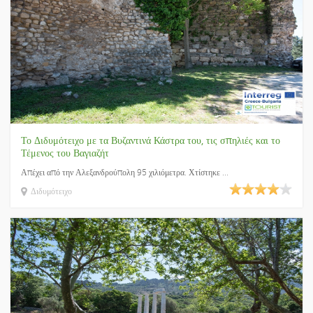
Το Διδυμότειχο με τα Βυζαντινά Κάστρα του, τις σπηλιές και το
Τέμενος του Βαγιαζήτ
Απέχει από την Αλεξανδρούπολη 95 χιλιόμετρα. Χτίστηκε ...
Διδυμότειχο