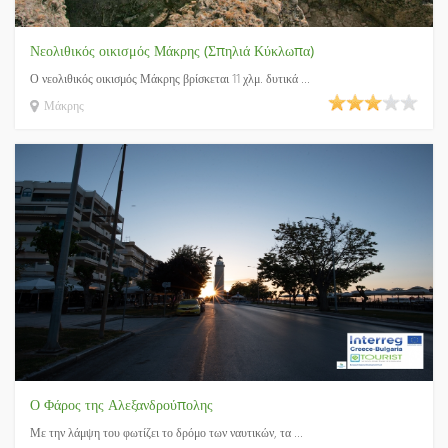
Νεολιθικός οικισμός Μάκρης (Σπηλιά Κύκλωπα)
Ο νεολιθικός οικισμός Μάκρης βρίσκεται 11 χλμ. δυτικά ...
Μάκρης
Ο Φάρος της Αλεξανδρούπολης
Με την λάμψη του φωτίζει το δρόμο των ναυτικών, τα ...