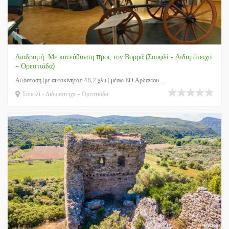
Διαδρομή: Με κατεύθυνση προς τον Βορρά (Σουφλί - Διδυμότειχο
– Ορεστιάδα)
Απόσταση (με αυτοκίνητο): 48,2 χλμ.( μέσω ΕΟ Αρδανίου ...
Σουφλί - Διδυμότειχο – Ορεστιάδα