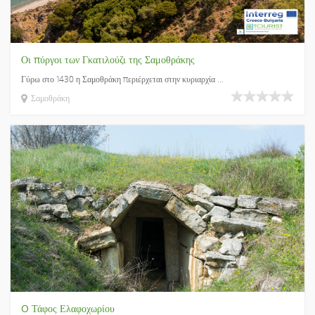
Οι πύργοι των Γκατιλούζι της Σαμοθράκης
Γύρω στο 1430 η Σαμοθράκη περιέρχεται στην κυριαρχία ...
Σαμοθράκη
O Τάφος Ελαφοχωρίου