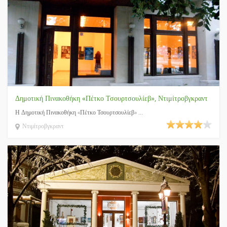
Δημοτική Πινακοθήκη «Πέτκο Τσουρτσουλίεβ», Ντιμίτροβγκραντ
Η Δημοτική Πινακοθήκη «Πέτκο Τσουρτσουλίεβ» ...
Ντιμίτροβγκραντ