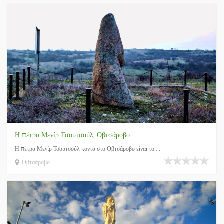
Η πέτρα Μενίρ Τσουτσούλ, Οβτσάροβο
Η πέτρα Μενίρ Τσουτσούλ κοντά στο Οβτσάροβο είναι το ...
Οβτσάροβο