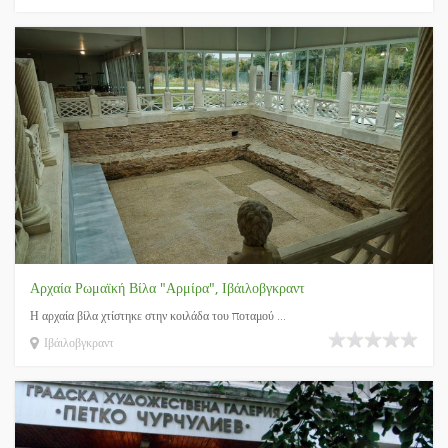
Αρχαία Ρωμαϊκή Βίλα "Αρμίρα", Ιβάιλοβγκραντ
Η αρχαία βίλα χτίστηκε στην κοιλάδα του ποταμού ...
Ιβάιλοβγκραντ