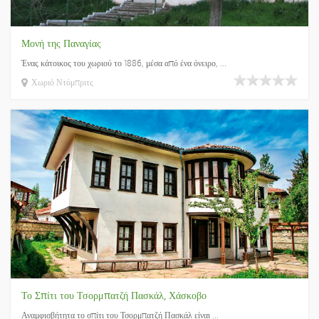
Μονή της Παναγίας
Ένας κάτοικος του χωριού το 1886, μέσα από ένα όνειρο, ...
Χωριό Ντόμπριτς
Το Σπίτι του Τσορμπατζή Πασκάλ, Χάσκοβο
Αναμφισβήτητα το σπίτι του Τσορμπατζή Πασκάλ είναι ...