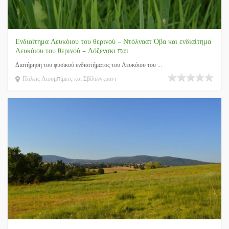
Ενδιαίτημα Λευκόιου του θερινού – Ντόλναατ Όβα και ενδιαίτημα
Λευκόιου του θερινού – Λόζενσκι πατ
Διατήρηση του φυσικού ενδιαιτήματος του Λευκόιου του ...
Πόλεις Λιουμπίμετς και Σβίλενγκραντ