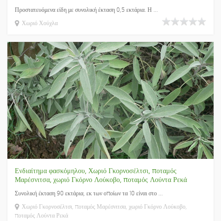
Προστατευόμενα είδη με συνολική έκταση 0,5 εκτάρια. Η ...
Χωριό Χούχλα
Ενδιαίτημα φασκόμηλου, Χωριό Γκορνοσέλτσι, ποταμός
Μαρέσνιτσα, χωριό Γκόρνο Λούκοβο, ποταμός Λούντα Ρεκά
Συνολική έκταση 90 εκτάρια, εκ των οποίων τα 10 είναι στο ...
Χωριό Γκορνοσέλτσι, ποταμός Μαρέσνιτσα, χωριό Γκόρνο Λούκοβο,
ποταμός Λούντα Ρεκά