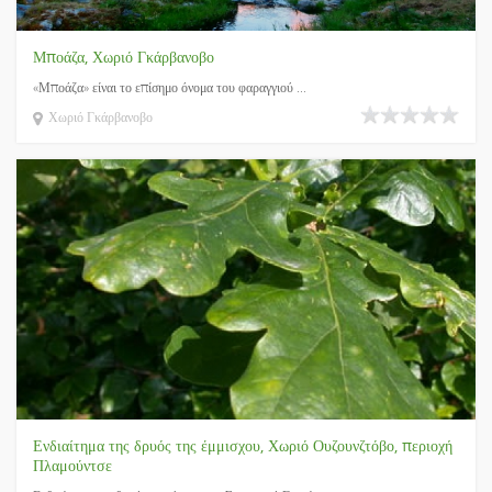
Μποάζα, Χωριό Γκάρβανοβο
«Μποάζα» είναι το επίσημο όνομα του φαραγγιού ...
Χωριό Γκάρβανοβο
Ενδιαίτημα της δρυός της έμμισχου, Χωριό Ουζουνζτόβο, περιοχή
Πλαμούντσε