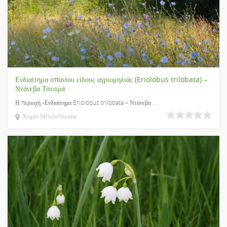
Ενδιαίτημα σπανίου είδους αγριομηλιάς (Eriolobus trilobata) –
Ντάνεβα Τσεσμά
Η περιοχή «Ενδιαίτημα Eriolobus trilobata – Ντάνεβα ...
Χωριό Μπελοπόλιανε