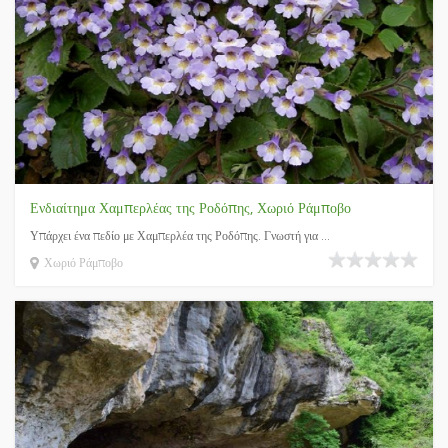
Ενδιαίτημα Χαμπερλέας της Ροδόπης, Χωριό Ράμποβο
Υπάρχει ένα πεδίο με Χαμπερλέα της Ροδόπης. Γνωστή για ...
Χωριό Ράμποβο