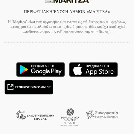
ΠΕΡΙΦΕΡΙΑΚΉ ΈΝΩΣΗ ΔΉΜΩΝ «ΜΑΡΊΤΣΑ»
Η "Μαρίτσα" είναι ένας οργανισμός που ενεργεί ως ενδιάμεσος των συμφερόντων,
μετασχηματίζει τις φιλοδοξίες σε επιτυχίες, δημιουργεί ιδέες και έχει αποδειχθεί
αξιόπιστος εταίρος της τοπικής αυτοδιοίκησης στην περιοχή.