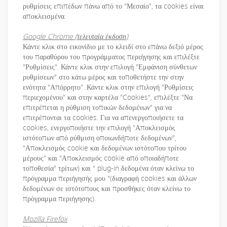
ρυθμίσεις επιπέδων πάνω από το "Μεσαίο", τα cookies είναι
αποκλεισμένα.
Google Chrome (τελευταία έκδοση)
Κάντε κλικ στο εικονίδιο με το κλειδί στο επάνω δεξιό μέρος
του παραθύρου του προγράμματος περιήγησης και επιλέξτε
"Ρυθμίσεις". Κάντε κλικ στην επιλογή "Εμφάνιση σύνθετων
ρυθμίσεων" στο κάτω μέρος και τοποθετήστε την στην
ενότητα "Απόρρητο". Κάντε κλικ στην επιλογή "Ρυθμίσεις
περιεχομένου" και στην καρτέλα "Cookies", επιλέξτε "Να
επιτρέπεται η ρύθμιση τοπικών δεδομένων" για να
επιτρέπονται τα cookies. Για να απενεργοποιήσετε τα
cookies, ενεργοποιήστε την επιλογή "Αποκλεισμός
ιστότοπων από ρύθμιση οποιωνδήποτε δεδομένων",
"Αποκλεισμός cookie και δεδομένων ιστότοπου τρίτου
μέρους" και "Αποκλεισμός cookie από οποιαδήποτε
τοποθεσία" τρίτων) και " plug-in δεδομένα όταν κλείνω το
πρόγραμμα περιήγησής μου "(διαγραφή cookies και άλλων
δεδομένων σε ιστότοπους και προσθήκες όταν κλείνω το
πρόγραμμα περιήγησης).
Mozilla Firefox