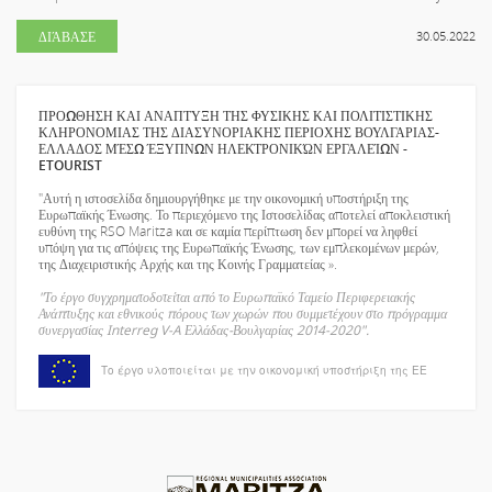
ΔΙΆΒΑΣΕ
30.05.2022
ΠΡΟΩΘΗΣΗ ΚΑΙ ΑΝΑΠΤΥΞΗ ΤΗΣ ΦΥΣΙΚΗΣ ΚΑΙ ΠΟΛΙΤΙΣΤΙΚΗΣ
ΚΛΗΡΟΝΟΜΙΑΣ ΤΗΣ ΔΙΑΣΥΝΟΡΙΑΚΗΣ ΠΕΡΙΟΧΗΣ ΒΟΥΛΓΑΡΙΑΣ-
ΕΛΛΑΔΟΣ ΜΈΣΩ ΈΞΥΠΝΩΝ ΗΛΕΚΤΡΟΝΙΚΏΝ ΕΡΓΑΛΕΊΩΝ -
ETOURIST
"Αυτή η ιστοσελίδα δημιουργήθηκε με την οικονομική υποστήριξη της
Ευρωπαϊκής Ένωσης. Το περιεχόμενο της Ιστοσελίδας αποτελεί αποκλειστική
ευθύνη της RSO Maritza και σε καμία περίπτωση δεν μπορεί να ληφθεί
υπόψη για τις απόψεις της Ευρωπαϊκής Ένωσης, των εμπλεκομένων μερών,
της Διαχειριστικής Αρχής και της Κοινής Γραμματείας ».
"Το έργο συγχρηματοδοτείται από το Ευρωπαϊκό Ταμείο Περιφερειακής
Ανάπτυξης και εθνικούς πόρους των χωρών που συμμετέχουν στο πρόγραμμα
συνεργασίας Interreg V-A Ελλάδας-Βουλγαρίας 2014-2020".
Το έργο υλοποιείται με την οικονομική υποστήριξη της ΕΕ