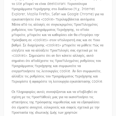
το site μπορεί να είναι deektivirani. περισσότερα
προγράμματα περιήγησης στο διαδίκτυο (π.χ.. Internet
Explorer, Mozilla Firefox, Safari και Google Chrome) για να
εγκαταστήσετε ένα «cookie» περιλαμβάνεται αυτόματα.
Μέσα από τις αλλαγές σε συγκεκριμένες προεπιλεγμένες
ρυθμίσεις του προγράμματος περιήγησης, το οποίο
μπορείτε, μπορείτε και να καθορίσει εάν θα επιτρέψει την
πρόσβαση σε «cookies» στον υπολογιστή σας και σε ποιο
βαθμό. Σε διαχείρισης «cookies» μπορείτε να μάθετε πώς να
ελέγξετε και να αλλάξετε προεπιλογές σας σχετικά με τα
«cookies». Σημειώστε ότι αν δεν κάνετε αλλαγές, αυτό
σημαίνει ότι αποδέχεστε τις προεπιλεγμένες ρυθμίσεις του
προγράμματος περιήγησης και συμφωνείτε να
ενεργοποιήσετε τις λειτουργίες cookie. Αν δεν συμφωνείτε,
αλλάξτε τις ρυθμίσεις του προγράμματος περιήγησης και
περιορίστε ή αφαιρέστε τη λειτουργία εγκατάστασης cookie.
Οι πληροφορίες αυτές συνοψίζονται και να υποβληθεί σε
σχέση με τις προσπάθειές μας για να ικανοποιήσει τις
απαιτήσεις της πρόσφατης νομοθεσίας και να εξασφαλίσει
ότι είμαστε ανοιχτοί, ειλικρινείς και σαφείς σχετικά με την
προστασία της ιδιωτικής ζωής των χρηστών.