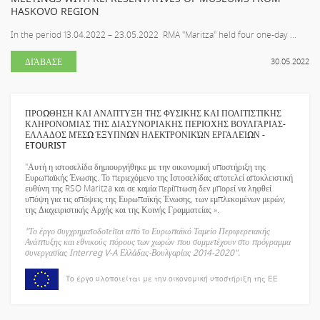
HASKOVO REGION
In the period 13.04.2022 – 23.05.2022 RMA "Maritza" held four one-day ...
ΔΙΆΒΑΣΕ
30.05.2022
ΠΡΟΩΘΗΣΗ ΚΑΙ ΑΝΑΠΤΥΞΗ ΤΗΣ ΦΥΣΙΚΗΣ ΚΑΙ ΠΟΛΙΤΙΣΤΙΚΗΣ
ΚΛΗΡΟΝΟΜΙΑΣ ΤΗΣ ΔΙΑΣΥΝΟΡΙΑΚΗΣ ΠΕΡΙΟΧΗΣ ΒΟΥΛΓΑΡΙΑΣ-
ΕΛΛΑΔΟΣ ΜΈΣΩ ΈΞΥΠΝΩΝ ΗΛΕΚΤΡΟΝΙΚΏΝ ΕΡΓΑΛΕΊΩΝ -
ETOURIST
"Αυτή η ιστοσελίδα δημιουργήθηκε με την οικονομική υποστήριξη της
Ευρωπαϊκής Ένωσης. Το περιεχόμενο της Ιστοσελίδας αποτελεί αποκλειστική
ευθύνη της RSO Maritza και σε καμία περίπτωση δεν μπορεί να ληφθεί
υπόψη για τις απόψεις της Ευρωπαϊκής Ένωσης, των εμπλεκομένων μερών,
της Διαχειριστικής Αρχής και της Κοινής Γραμματείας ».
"Το έργο συγχρηματοδοτείται από το Ευρωπαϊκό Ταμείο Περιφερειακής
Ανάπτυξης και εθνικούς πόρους των χωρών που συμμετέχουν στο πρόγραμμα
συνεργασίας Interreg V-A Ελλάδας-Βουλγαρίας 2014-2020".
Το έργο υλοποιείται με την οικονομική υποστήριξη της ΕΕ