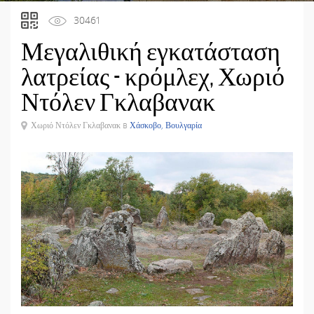
30461
Μεγαλιθική εγκατάσταση
λατρείας - κρόμλεχ, Χωριό
Ντόλεν Γκλαβανακ
Χωριό Ντόλεν Γκλαβανακ в
Χάσκοβο, Βουλγαρία