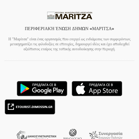
ΠΕΡΙΦΕΡΙΑΚΉ ΈΝΩΣΗ ΔΉΜΩΝ «ΜΑΡΊΤΣΑ»
Η "Μαρίτσα" είναι ένας οργανισμός που ενεργεί ως ενδιάμεσος των συμφερόντων,
μετασχηματίζει τις φιλοδοξίες σε επιτυχίες, δημιουργεί ιδέες και έχει αποδειχθεί
αξιόπιστος εταίρος της τοπικής αυτοδιοίκησης στην περιοχή.