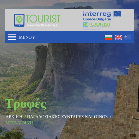
ΜΕΝΟΎ
Τροφές
ΑΡΧΙΚΉ
/
ΠΑΡΑΔΟΣΙΑΚΈΣ ΣΥΝΤΑΓΈΣ ΚΑΙ ΟΊΝΟΣ
/
ΜΕΓΑΛΙΘΙΚΉ ...