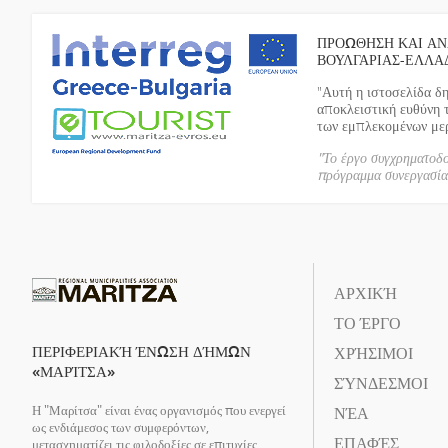
ΠΡΟΩΘΗΣΗ ΚΑΙ ΑΝ
ΒΟΥΛΓΑΡΙΑΣ-ΕΛΛΑ
"Αυτή η ιστοσελίδα δ
αποκλειστική ευθύνη 
των εμπλεκομένων μερώ
"Το έργο συγχρηματοδ
πρόγραμμα συνεργασί
ΑΡΧΙΚΉ
ΤΟ ΈΡΓΟ
ΠΕΡΙΦΕΡΙΑΚΉ ΈΝΩΣΗ ΔΉΜΩΝ
ΧΡΉΣΙΜΟΙ
«ΜΑΡΊΤΣΑ»
ΣΎΝΔΕΣΜΟΙ
Η "Μαρίτσα" είναι ένας οργανισμός που ενεργεί
ΝΈΑ
ως ενδιάμεσος των συμφερόντων,
ΕΠΑΦΈΣ
μετασχηματίζει τις φιλοδοξίες σε επιτυχίες,