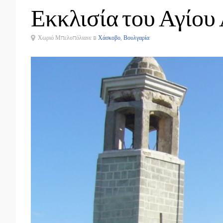
Εκκλισία του Αγίου
Χωριό Μπελοπόλιανε в
Χάσκοβο, Βουλγαρία