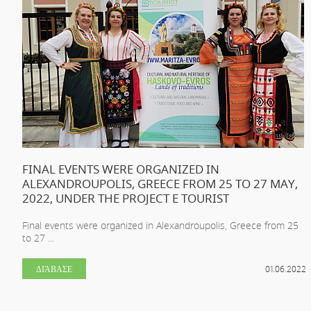
FINAL EVENTS WERE ORGANIZED IN
ALEXANDROUPOLIS, GREECE FROM 25 TO 27 MAY,
2022, UNDER THE PROJECT E TOURIST
Final events were organized in Alexandroupolis, Greece from 25
to 27 ...
ΔΙΆΒΑΣΕ
01.06.2022