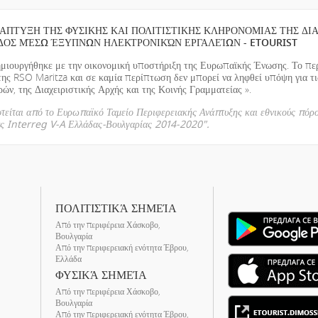
ΑΠΤΥΞΗ ΤΗΣ ΦΥΣΙΚΗΣ ΚΑΙ ΠΟΛΙΤΙΣΤΙΚΗΣ ΚΛΗΡΟΝΟΜΙΑΣ ΤΗΣ ΔΙ
ΔΟΣ ΜΈΣΩ ΈΞΥΠΝΩΝ ΗΛΕΚΤΡΟΝΙΚΏΝ ΕΡΓΑΛΕΊΩΝ - ETOURIST
ημιουργήθηκε με την οικονομική υποστήριξη της Ευρωπαϊκής Ένωσης. Το περ
της RSO Maritza και σε καμία περίπτωση δεν μπορεί να ληφθεί υπόψη για τ
ν, της Διαχειριστικής Αρχής και της Κοινής Γραμματείας ».
οτείται από το Ευρωπαϊκό Ταμείο Περιφερειακής Ανάπτυξης και εθνικούς πόρ
ας Interreg V-A Ελλάδας-Βουλγαρίας 2014-2020".
ΠΟΛΙΤΙΣΤΙΚΆ ΣΗΜΕΊΑ
Από την περιφέρεια Χάσκοβο,
Βουλγαρία
Από την περιφερειακή ενότητα Έβρου,
Ελλάδα
ΦΥΣΙΚΆ ΣΗΜΕΊΑ
Από την περιφέρεια Χάσκοβο,
Βουλγαρία
Από την περιφερειακή ενότητα Έβρου,